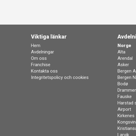
Viktiga länkar
Avdeln
Hem
Norge
Avdelningar
Alta
Om oss
Arendal
Franchise
Asker
Kontakta oss
Bergen Ai
Integritetspolicy och cookies
Bergen N
Bodø
Dramme
Fauske
Harstad 
Airport
Kirkenes
Kongsvin
Kristians
Larvik