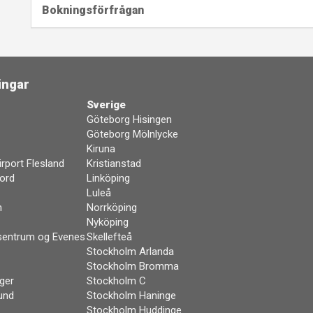
Bokningsförfrågan
ingar
Sverige
Göteborg Hisingen
Göteborg Mölnlycke
Kiruna
rport Flesland
Kristianstad
ord
Linköping
Luleå
n
Norrköping
Nyköping
sentrum og Evenes
Skellefteå
Stockholm Arlanda
Stockholm Bromma
ger
Stockholm C
und
Stockholm Haninge
Stockholm Huddinge