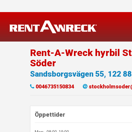
Skip
to
content
Rent-A-Wreck hyrbil S
Söder
Sandsborgsvägen 55
,
122 88
0046735150834
stockholmsoder
Öppettider
Mon:
08:00-19:00