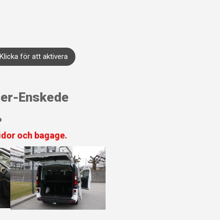
Klicka för att aktivera
der-Enskede
%
kidor och bagage.