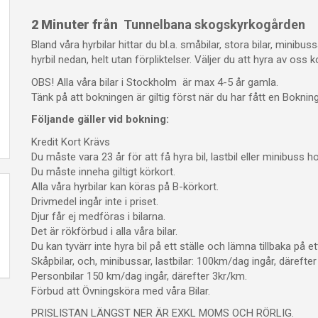
2 Minuter från
Tunnelbana skogskyrkogården
Bland våra hyrbilar hittar du bl.a. småbilar, stora bilar, minibus
hyrbil nedan, helt utan förpliktelser. Väljer du att hyra av oss k
OBS! Alla våra bilar i Stockholm är max 4-5 år gamla.
Tänk på att bokningen är giltig först när du har fått en Boknin
Följande gäller vid bokning:
Kredit Kort Krävs
Du måste vara 23 år för att få hyra bil, lastbil eller minibuss h
Du måste inneha giltigt körkort.
Alla våra hyrbilar kan köras på B-körkort.
Drivmedel ingår inte i priset.
Djur får ej medföras i bilarna.
Det är rökförbud i alla våra bilar.
Du kan tyvärr inte hyra bil på ett ställe och lämna tillbaka på et
Skåpbilar, och, minibussar, lastbilar: 100km/dag ingår, därefte
Personbilar 150 km/dag ingår, därefter 3kr/km.
Förbud att Övningsköra med våra Bilar.
PRISLISTAN LÄNGST NER ÄR EXKL MOMS OCH RÖRLIG.