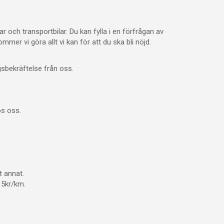
sar och transportbilar. Du kan fylla i en förfrågan av
ommer vi göra allt vi kan för att du ska bli nöjd.
gsbekräftelse från oss.
os oss.
t annat.
r 5kr/km.