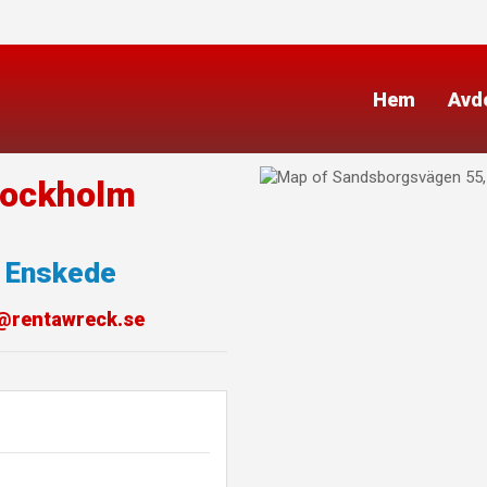
Hem
Avd
tockholm
Enskede
@rentawreck.se