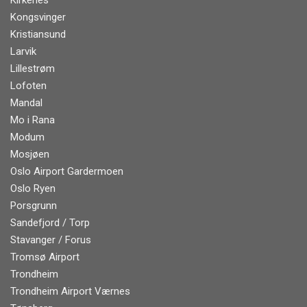
Kirkenes
Kongsvinger
Kristiansund
Larvik
Lillestrøm
Lofoten
Mandal
Mo i Rana
Modum
Mosjøen
Oslo Airport Gardermoen
Oslo Ryen
Porsgrunn
Sandefjord / Torp
Stavanger / Forus
Tromsø Airport
Trondheim
Trondheim Airport Værnes