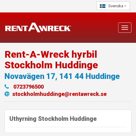
Skip
Svenska
to
content
Toggl
navig
Rent-A-Wreck hyrbil
Stockholm Huddinge
Novavägen 17
,
141 44
Huddinge
0723796500
stockholmhuddinge@rentawreck.se
Uthyrning Stockholm Huddinge