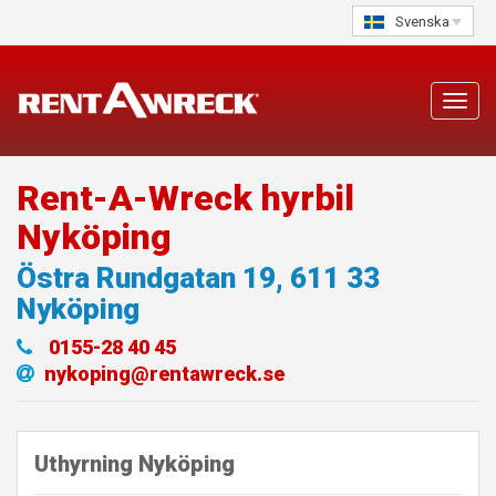
Skip
Svenska
to
content
Toggl
navig
Rent-A-Wreck hyrbil
Nyköping
Östra Rundgatan 19
,
611 33
Nyköping
0155-28 40 45
nykoping@rentawreck.se
Uthyrning Nyköping