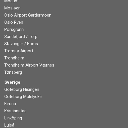
Modum
Mosjøen
Oslo Airport Gardermoen
Oslo Ryen
Porsgrunn
Sandefjord / Torp
Stavanger / Forus
Tromsø Airport
Trondheim
Trondheim Airport Værnes
Tønsberg
Sverige
Göteborg Hisingen
Göteborg Mölnlycke
Kiruna
Kristianstad
Linköping
Luleå