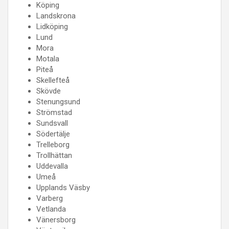
Köping
Landskrona
Lidköping
Lund
Mora
Motala
Piteå
Skellefteå
Skövde
Stenungsund
Strömstad
Sundsvall
Södertälje
Trelleborg
Trollhättan
Uddevalla
Umeå
Upplands Väsby
Varberg
Vetlanda
Vänersborg