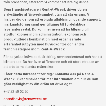
från branschen, eftersom vi kommer att lära dig denna.
Som franchisetagare i Rent-A-Wreck driver du en
självständig affärsverksamhet utan att stå ensam. Vi
hjälper dig genom att erbjuda utbildning, löpande support,
marknadsfõring samt ger tillgång till fördelaktiga
leverantörsavtal. Du kommer även att ha tillgång till
stödfunktioner inom administration, ekonomi och
produktutbud i kombination med organiserade
erfaranhetsutbyten med huvudkontor och andra
franchisetagare inom Rent-A-Wreck.
För at lyckas krävs at du är driftig, serviceorienterad och har ett
bilinteresse. Du har även affärssinne och ett stort intresse av
att arbeta med andra människor.
Låter detta intressant för dig? Kontakta oss på Rent-A-
Wreck i Skandinavien för mer information om hur du kan
göra verklighet av din dröm att driva eget.
+47 22 50 02 50
scandinavia@rentawreck.se