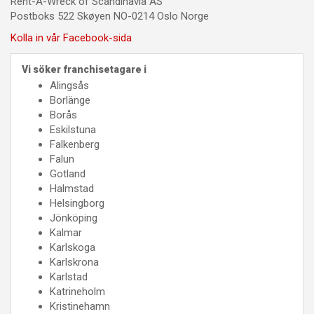
Rent-A-Wreck of Scandinavia AS
Postboks 522 Skøyen NO-0214 Oslo Norge
Kolla in vår Facebook-sida
Vi söker franchisetagare i
Alingsås
Borlänge
Borås
Eskilstuna
Falkenberg
Falun
Gotland
Halmstad
Helsingborg
Jönköping
Kalmar
Karlskoga
Karlskrona
Karlstad
Katrineholm
Kristinehamn