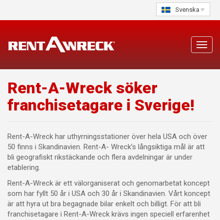
Skip
Svenska
to
content
Toggl
navig
Rent-A-Wreck söker
franchisetagare i Sverige!
Rent-A-Wreck har uthyrningsstationer över hela USA och över
50 finns i Skandinavien. Rent-A- Wreck’s långsiktiga mål är att
bli geografiskt rikstäckande och flera avdelningar är under
etablering.
Rent-A-Wreck är ett välorganiserat och genomarbetat koncept
som har fyllt 50 år i USA och 30 år i Skandinavien. Vårt koncept
är att hyra ut bra begagnade bilar enkelt och billigt. För att bli
franchisetagare i Rent-A-Wreck krävs ingen speciell erfarenhet