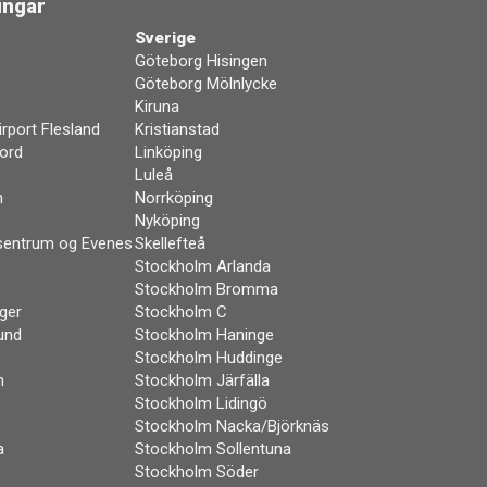
ingar
Sverige
Göteborg Hisingen
Göteborg Mölnlycke
Kiruna
rport Flesland
Kristianstad
ord
Linköping
Luleå
n
Norrköping
Nyköping
sentrum og Evenes
Skellefteå
Stockholm Arlanda
Stockholm Bromma
ger
Stockholm C
und
Stockholm Haninge
Stockholm Huddinge
m
Stockholm Järfälla
Stockholm Lidingö
Stockholm Nacka/Björknäs
a
Stockholm Sollentuna
Stockholm Söder