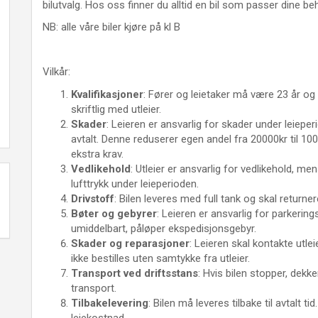
bilutvalg. Hos oss finner du alltid en bil som passer dine 
NB: alle våre biler kjøre på kl B
Vilkår:
Kvalifikasjoner
: Fører og leietaker må være 23 år og 
skriftlig med utleier.
Skader
: Leieren er ansvarlig for skader under leiep
avtalt. Denne reduserer egen andel fra 20000kr til 10
ekstra krav.
Vedlikehold
: Utleier er ansvarlig for vedlikehold, me
lufttrykk under leieperioden.
Drivstoff
: Bilen leveres med full tank og skal returner
Bøter og gebyrer
: Leieren er ansvarlig for parkering
umiddelbart, påløper ekspedisjonsgebyr.
Skader og reparasjoner
: Leieren skal kontakte utl
ikke bestilles uten samtykke fra utleier.
Transport ved driftsstans
: Hvis bilen stopper, dekke
transport.
Tilbakelevering
: Bilen må leveres tilbake til avtalt t
leiekostnad.