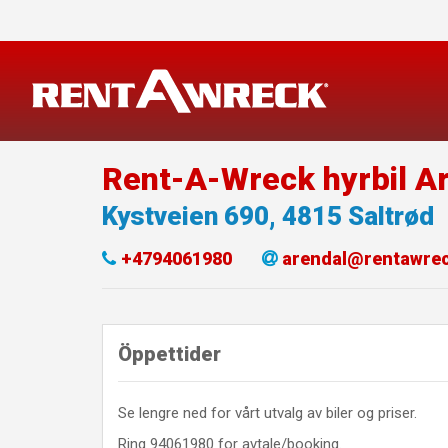
Skip
to
content
Rent-A-Wreck hyrbil A
Kystveien 690
,
4815
Saltrød
+4794061980
arendal@rentawre
Öppettider
Se lengre ned for vårt utvalg av biler og priser.
Ring 94061980 for avtale/booking.