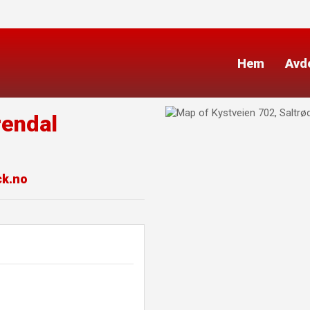
Hem
Avd
rendal
ck.no