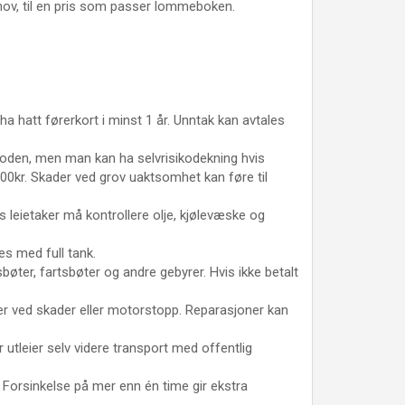
behov, til en pris som passer lommeboken.
ha hatt førerkort i minst 1 år. Unntak kan avtales
erioden, men man kan ha selvrisikodekning hvis
000kr. Skader ved grov uaktsomhet kan føre til
ns leietaker må kontrollere olje, kjølevæske og
es med full tank.
sbøter, fartsbøter og andre gebyrer. Hvis ikke betalt
eier ved skader eller motorstopp. Reparasjoner kan
r utleier selv videre transport med offentlig
id. Forsinkelse på mer enn én time gir ekstra