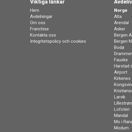
Viktiga länkar
Avdeln
Hem
Norge
Avdelningar
Alta
Om oss
Arendal
Franchise
Asker
Kontakta oss
Bergen Ai
Integritetspolicy och cookies
Bergen N
Bodø
Dramme
Fauske
Harstad 
Airport
Kirkenes
Kongsvin
Kristians
Larvik
Lillestrø
Lofoten
Mandal
Mo i Ran
Modum